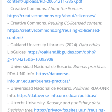
content/uploads/RD-20061211-2857.pdf
– Creative Commons.
About the licenses
.
https://creativecommons.org/about/cclicenses/
– Creative Commons.
Reusing CC-licensed content
.
https://creativecommons.org/reusing-cc-licensed-
content/
– Oakland University Libraries. (2024).
Data ethics
.
LibGuides.
https://oakland.libguides.com/c.php?
g=1404215&p=10392908
– Universidad Nacional de Rosario.
Buenas prácticas
.
RDA-UNR Info.
https://dataverse-
info.unr.edu.ar/buenas-practicas/
– Universidad Nacional de Rosario.
Políticas
. RDA-UNR
Info.
https://dataverse-info.unr.edu.ar/politicas/
– Utrecht University.
Reusing and publishing data:
Decision tree
.
https://privacy-fss.sites.uu.nl/reusing-