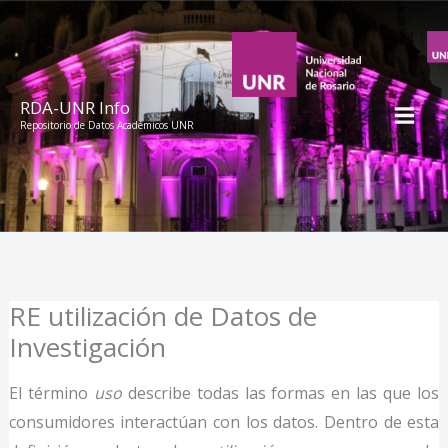
Ir
al
contenido
RDA-UNR Info
Repositorio de Datos Académicos UNR
RE utilización de Datos de
Investigación
El término
uso
describe todas las formas en las que los
consumidores interactúan con los datos. Dentro de esta