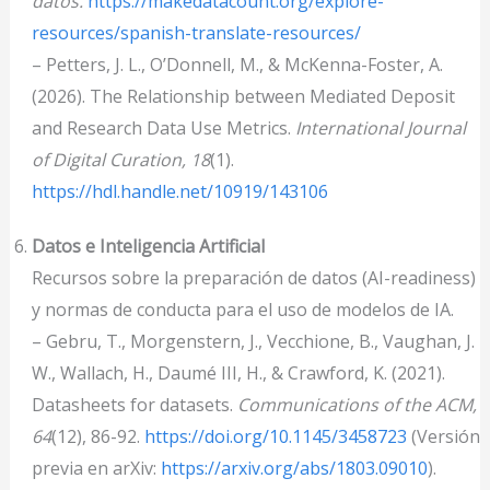
datos.
https://makedatacount.org/explore-
resources/spanish-translate-resources/
– Petters, J. L., O’Donnell, M., & McKenna-Foster, A.
(2026). The Relationship between Mediated Deposit
and Research Data Use Metrics.
International Journal
of Digital Curation, 18
(1).
https://hdl.handle.net/10919/143106
Datos e Inteligencia Artificial
Recursos sobre la preparación de datos (AI-readiness)
y normas de conducta para el uso de modelos de IA.
– Gebru, T., Morgenstern, J., Vecchione, B., Vaughan, J.
W., Wallach, H., Daumé III, H., & Crawford, K. (2021).
Datasheets for datasets.
Communications of the ACM,
64
(12), 86-92.
https://doi.org/10.1145/3458723
(Versión
previa en arXiv:
https://arxiv.org/abs/1803.09010
).