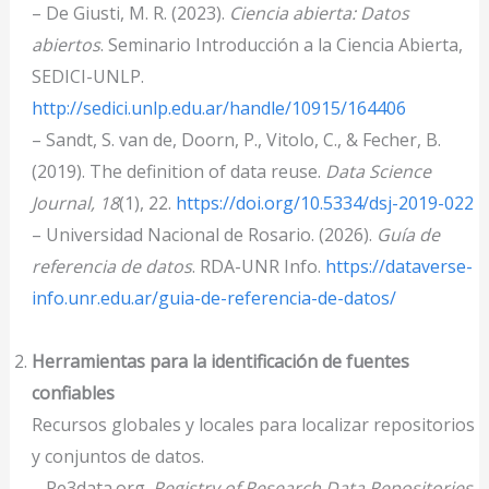
– De Giusti, M. R. (2023).
Ciencia abierta: Datos
abiertos
. Seminario Introducción a la Ciencia Abierta,
SEDICI-UNLP.
http://sedici.unlp.edu.ar/handle/10915/164406
– Sandt, S. van de, Doorn, P., Vitolo, C., & Fecher, B.
(2019). The definition of data reuse.
Data Science
Journal, 18
(1), 22.
https://doi.org/10.5334/dsj-2019-022
– Universidad Nacional de Rosario. (2026).
Guía de
referencia de datos
. RDA-UNR Info.
https://dataverse-
info.unr.edu.ar/guia-de-referencia-de-datos/
Herramientas para la identificación de fuentes
confiables
Recursos globales y locales para localizar repositorios
y conjuntos de datos.
– Re3data.org.
Registry of Research Data Repositories
.