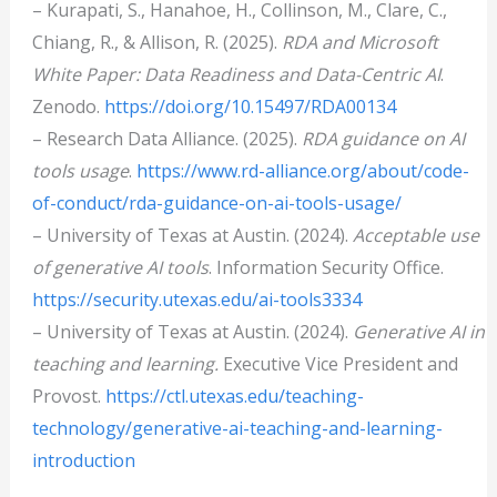
– Kurapati, S., Hanahoe, H., Collinson, M., Clare, C.,
Chiang, R., & Allison, R. (2025).
RDA and Microsoft
White Paper: Data Readiness and Data-Centric AI
.
Zenodo.
https://doi.org/10.15497/RDA00134
– Research Data Alliance. (2025).
RDA guidance on AI
tools usage
.
https://www.rd-alliance.org/about/code-
of-conduct/rda-guidance-on-ai-tools-usage/
– University of Texas at Austin. (2024).
Acceptable use
of generative AI tools
. Information Security Office.
https://security.utexas.edu/ai-tools3334
– University of Texas at Austin. (2024).
Generative AI in
teaching and learning.
Executive Vice President and
Provost.
https://ctl.utexas.edu/teaching-
technology/generative-ai-teaching-and-learning-
introduction