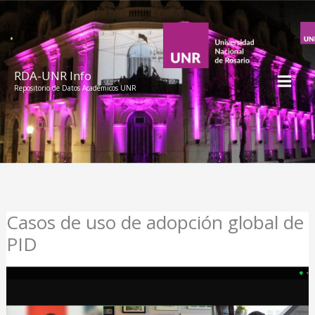
Ir
al
contenido
RDA-UNR Info
Repositorio de Datos Académicos UNR
Casos de uso de adopción global de
PID